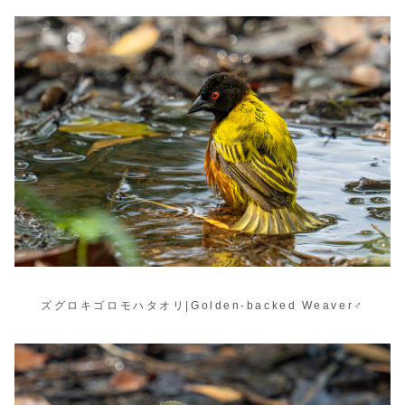
ズグロキゴロモハタオリ|Golden-backed Weaver♂