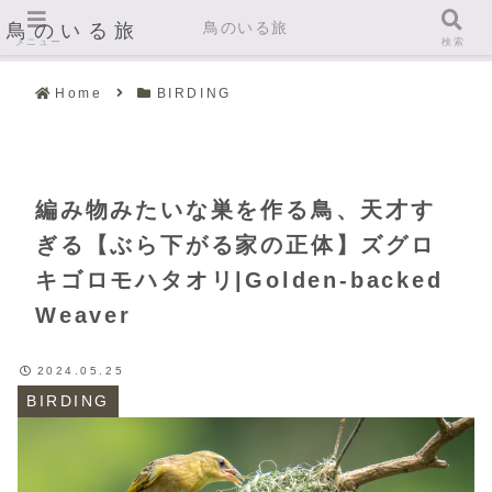
鳥のいる旅
鳥のいる旅
メニュー
検索
Home
BIRDING
編み物みたいな巣を作る鳥、天才す
ぎる【ぶら下がる家の正体】ズグロ
キゴロモハタオリ|Golden-backed
Weaver
2024.05.25
BIRDING