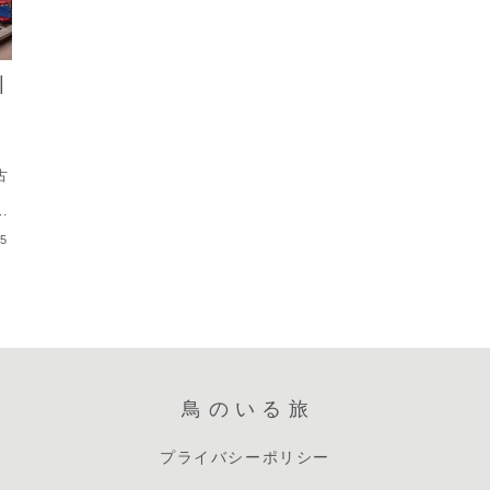
|
古
に
に
05
鳥のいる旅
プライバシーポリシー