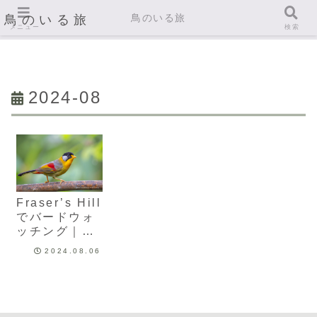
鳥のいる旅
鳥のいる旅
メニュー
検索
2024-08
Fraser’s Hill
でバードウォ
ッチング｜マ
レーシア野鳥
2024.08.06
天国の探鳥ガ
イド