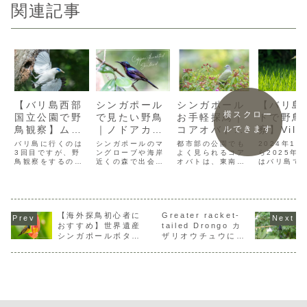
関連記事
【バリ島西部
シンガポール
シンガポール
【バリ島
横スクロー
国立公園で野
で見たい野鳥
お手軽探鳥｜
ドで野鳥
鳥観察】ムン
｜ノドアカタ
コアオバト
察】Villa
ルできます
ジャンガンリ
イヨウチョウ
Pink-necked
Bali Hut
バリ島に行くのは
シンガポールのマ
都市部の公園でも
2024年12
ゾートで絶滅
3回目ですが、野
Copper-
ングローブや海岸
Green
よく見られるコア
Farm S
ら2025年
鳥観察をするのは
近くの森で出会え
オバトは、東南ア
はバリ島で
危惧種のバリ
throated
Pigeonが見
泊って1
初めてです。バリ
る、美しいサンバ
ジアではごく一般
ました。旅
マイナを見
Sunbirdの特
れる場所
鳥
島で野鳥観察をす
ードの一種が ノド
的な鳥です。地元
しいけど、
るなら、西側の国
アカタイヨウチョ
の方は、見慣れて
さんは旅先
る！
徴と探し方
立公園が適してい
ウ Copper-
しまっているよう
な鳥がいる
るようでしたの
throated
ですが、日本では
と気になる
で、2024年12月
【海外探鳥初心者に
Sunbird です。
Greater racket-
見られない色鮮や
私もそうで
末にThe
光の当たり方によ
かな美しいコアオ
リ島は自然
おすすめ】世界遺産
tailed Drongo カ
Menjangan
って輝く 銅色の喉
バトを見つけに行
く、特にウ
シンガポールボタニ
ザリオウチュウに会
Monsoon
元 が特徴で、条件
きましょう。シン
は、森や田
ックガーデンで3種
いに行こう
Lodgeに２日間滞
が揃うと驚くほど
ガポールの都市公
あるので、
類の太陽鳥を探す
在しました。私が
鮮やかな色を見る
園でコアオバトを
ないかなと
行った12Read
Read More...
探すコアオバトが
っていまし
More...
Read More...
Read More