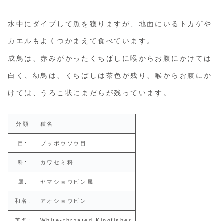
水中にダイブして魚を獲りますが、地面にいるトカゲや
カエルもよくつかまえて食べています。
成鳥は、赤みがかったくちばしに喉からお腹にかけては
白く、幼鳥は、くちばしは茶色が残り、喉からお腹にか
けては、うろこ状にまだらが残っています。
分類
種名
目:
ブッポウソウ目
科:
カワセミ科
属:
ヤマショウビン属
和名:
アオショウビン
英名:
White-throated Kingfisher